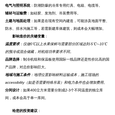
电气与照明系统
：防潮防爆的冷库专用灯具、电箱、电缆等。
辅材与运输费
：如硅胶、发泡剂、吊装费用等。
土建与地面处理
：如果是在现有空间内建造，可能涉及地面平整、
防水、排水沟施工等，若需新建库体建筑，则成本会大幅增加。
影响造价的关键变量
：
温度要求
：仅做0℃以上水果保鲜与需要部分区域达到-5℃~-10℃
的预冷或混合储藏，对机组功率要求不同。
品牌选择
：制冷机组和保温板使用国际一线品牌还是性价比高的国
产品牌，对总价影响巨大。
地域与施工条件
：地理位置影响材料运输成本，施工现场的
accessibility（如是否需要特殊吊装）和电力条件也会增加费用。
分间设计
：如果400立方米需要分割成2-3个不同温度的独立库
间，成本会高于单一库间。
给您的投资建议
：