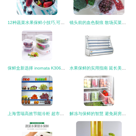
12种蔬菜水果保鲜小技巧,可以多放3 5天
镜头前的血色裂痕 散场买菜与产品拍摄的保鲜哲学
保鲜盒新选择 inomata K306让蔬菜水果持久新鲜
水果保鲜的实用指南 延长美味与营养的小技巧
上海雪瑞高效节能冷柜 超市与便利店水果保鲜的专业之选
解冻与保鲜的智慧 避免厨房案板，科学呵护食材健康