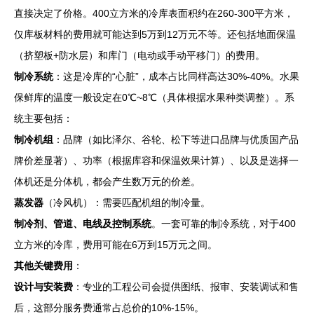
直接决定了价格。400立方米的冷库表面积约在260-300平方米，
仅库板材料的费用就可能达到5万到12万元不等。还包括地面保温
（挤塑板+防水层）和库门（电动或手动平移门）的费用。
制冷系统
：这是冷库的“心脏”，成本占比同样高达30%-40%。水果
保鲜库的温度一般设定在0℃~8℃（具体根据水果种类调整）。系
统主要包括：
制冷机组
：品牌（如比泽尔、谷轮、松下等进口品牌与优质国产品
牌价差显著）、功率（根据库容和保温效果计算）、以及是选择一
体机还是分体机，都会产生数万元的价差。
蒸发器
（冷风机）：需要匹配机组的制冷量。
制冷剂、管道、电线及控制系统
。一套可靠的制冷系统，对于400
立方米的冷库，费用可能在6万到15万元之间。
其他关键费用
：
设计与安装费
：专业的工程公司会提供图纸、报审、安装调试和售
后，这部分服务费通常占总价的10%-15%。