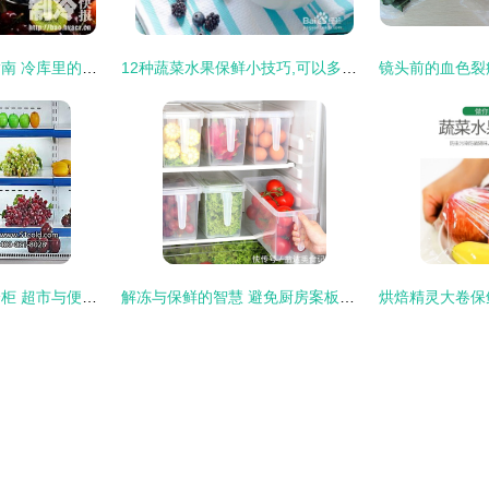
水果保鲜冷库安装指南 冷库里的腐烂水果还能吃吗？
12种蔬菜水果保鲜小技巧,可以多放3 5天
上海雪瑞高效节能冷柜 超市与便利店水果保鲜的专业之选
解冻与保鲜的智慧 避免厨房案板，科学呵护食材健康