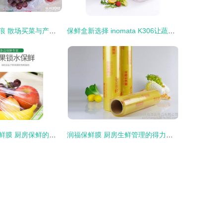
镜头前的血色裂痕 散场买菜与产品拍摄的保鲜哲学
保鲜盒新选择 inomata K306让蔬菜水果持久新鲜
烘焙精灵大卷保鲜膜 厨房保鲜的得力助手
润福保鲜膜 厨房生鲜管理的得力助手