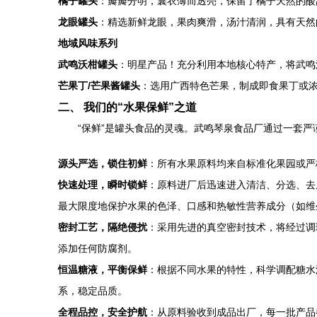
橘子罐头
：瓣瓣分明，囊衣薄而透亮，保留了橘子天然的酸
龙眼罐头
：精选新鲜龙眼，果肉爽滑，汤汁清润，具有天然
地域风味系列
武鸣沃柑罐头
：明星产品！充分利用本地核心特产，将武鸣
芒果丁/芒果酱罐头
：选用广西特色芒果，制成即食果丁或
二、 我们的“水果保鲜”之道
“保鲜”是罐头食品的灵魂。武鸣琴泉食品厂通过一套
源头严选，锁住初鲜
：所有水果原料均来自标准化果园或严
快速处理，瞬时锁鲜
：原料进厂后迅速进入清洁、分选、去
最大限度地保护水果的色泽、口感和热敏性营养成分（如维
密封工艺，隔绝侵扰
：采用先进的真空密封技术，将经过调
添加任何防腐剂。
恒温糖液，平衡保鲜
：根据不同水果的特性，科学调配糖水
系，稳定品质。
全程品控，安全护航
：从原料验收到成品出厂，每一批产品