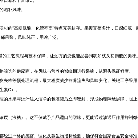
甜口感和丰富维C。
的滋补风味。
沃柑的“高糖低酸、化渣率高”特点完美封存。果瓣完整多汁，口感细腻，甜
浓郁果酱，风味纯正，用途广泛。
严谨的工艺流程与技术保障，让远方的您也能品尝到犹如枝头初摘般的美味
格筛选的供应商，在风味与营养的巅峰期进行采摘，从源头保证鲜度。
皮去核等预处理流程，最大程度减少营养流失和风味变化。关键工序采用
生素C）。
理的水果与汤汁注入洁净的包装罐后立即密封，形成物理隔绝屏障，阻止
浓度（液糖）。这不仅赋予产品适口的甜味，更能通过渗透压作用抑制微
都经过严格的感官、理化及微生物指标检测，确保符合国家食品安全标准