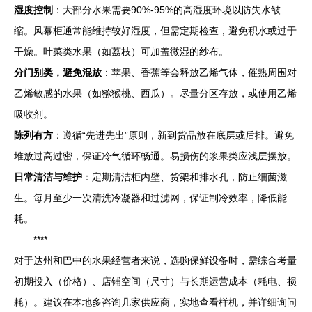
湿度控制
：大部分水果需要90%-95%的高湿度环境以防失水皱
缩。风幕柜通常能维持较好湿度，但需定期检查，避免积水或过于
干燥。叶菜类水果（如荔枝）可加盖微湿的纱布。
分门别类，避免混放
：苹果、香蕉等会释放乙烯气体，催熟周围对
乙烯敏感的水果（如猕猴桃、西瓜）。尽量分区存放，或使用乙烯
吸收剂。
陈列有方
：遵循“先进先出”原则，新到货品放在底层或后排。避免
堆放过高过密，保证冷气循环畅通。易损伤的浆果类应浅层摆放。
日常清洁与维护
：定期清洁柜内壁、货架和排水孔，防止细菌滋
生。每月至少一次清洗冷凝器和过滤网，保证制冷效率，降低能
耗。
****
对于达州和巴中的水果经营者来说，选购保鲜设备时，需综合考量
初期投入（价格）、店铺空间（尺寸）与长期运营成本（耗电、损
耗）。建议在本地多咨询几家供应商，实地查看样机，并详细询问