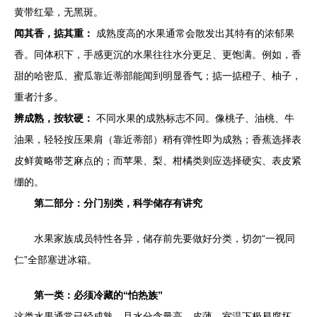
黄带红晕，无黑斑。
闻其香，掂其重：
成熟度高的水果通常会散发出其特有的浓郁果
香。同体积下，手感更沉的水果往往水分更足、更饱满。例如，香
甜的哈密瓜、蜜瓜靠近蒂部能闻到明显香气；掂一掂橙子、柚子，
重者汁多。
辨成熟，按软硬：
不同水果的成熟标志不同。像桃子、油桃、牛
油果，轻轻按压果肩（靠近蒂部）稍有弹性即为成熟；香蕉选择表
皮鲜黄略带芝麻点的；而苹果、梨、柑橘类则应选择硬实、表皮紧
绷的。
第二部分：分门别类，科学储存有讲究
水果家族成员特性各异，储存前先要做好分类，切勿“一视同
仁”全部塞进冰箱。
第一类：必须冷藏的“怕热族”
这类水果通常已经成熟，且水分含量高、皮薄，室温下极易腐坏。