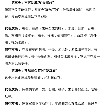
第三类：不宜冷藏的“畏寒族”
低温不仅不能保鲜，反而会“冻伤”它们，导致表皮凹陷、出现黑
斑、果肉变质或无法正常成熟。
代表成员：
香蕉、芒果（未完全成熟时）、木瓜、菠萝、百香
果、柑橘类（如橙子、柚子、柠檬，短期储存）、西红柿（烹饪
用，视为水果）。
储存方法：
存放在室内阴凉、干燥、通风处，避免阳光直射。香
蕉最好悬挂起来，减少受压面积。柑橘类水果皮厚，室温下存放一
周左右风味更佳。
第四类：常温耐久存的“硬汉族”
这类水果皮厚或质地坚硬，相对耐储存。
代表成员：
完整的苹果、梨、石榴、柚子、未切开的西瓜、哈密
瓜等。
储存方法：
凉爽室温下存放即可。苹果和梨会释放乙烯，最好单