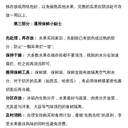
独存放或用纸包好，以免催熟其他水果。完整的瓜类在阴凉处可存
放一周以上。
第三部分：通用保鲜小贴士
先处理，再存放：
水果买回家后，先剔除已有损伤或过熟的部
分，防止“一颗坏果烂一筐”。
保持干燥：
大多数水果在储存前都不要清洗，残留的水分会加速
腐烂。吃之前再清洗即可。
善用保鲜工具：
保鲜膜、保鲜袋、保鲜盒能有效隔离空气和水
分。对于切开的瓜果（如西瓜、哈密瓜），务必用保鲜膜紧密包裹
切面后再冷藏。
分区存放：
冰箱内生熟分开，水果最好与蔬菜、肉类分开放置，
尤其是与洋葱、大蒜等气味强烈的食材隔离。
及时消耗：
合理安排购买和食用计划，遵循“先熟先吃”的原则，享
受水果最佳风味的同时也避免浪费。