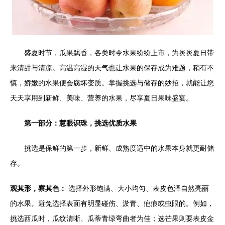
盛夏时节，瓜果飘香，各类时令水果纷纷上市，为炎炎夏日带
来清甜与清凉。高温高湿的天气也让水果的保存成为难题，稍有不
慎，娇嫩的水果便会腐坏变质。掌握挑选与储存的妙招，就能让您
天天享用到新鲜、美味、营养的水果，尽享夏日果味盛宴。
第一部分：慧眼识珠，挑选优质水果
挑选是保鲜的第一步，新鲜、成熟度适中的水果本身就更耐储
存。
观其形，察其色：
选择外形饱满、大小均匀、表皮色泽自然亮丽
的水果。避免选择表面有明显碰伤、淤青、疤痕或虫眼的。例如，
挑选西瓜时，瓜纹清晰、瓜蒂青绿弯曲者为佳；选芒果则要表皮金