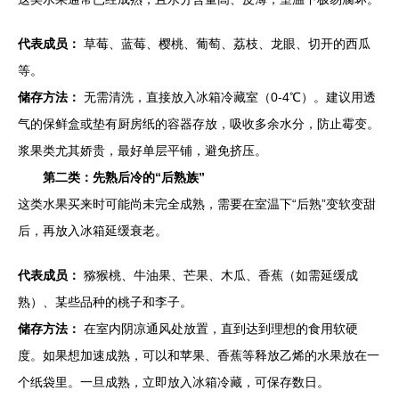
代表成员：
草莓、蓝莓、樱桃、葡萄、荔枝、龙眼、切开的西瓜
等。
储存方法：
无需清洗，直接放入冰箱冷藏室（0-4℃）。建议用透
气的保鲜盒或垫有厨房纸的容器存放，吸收多余水分，防止霉变。
浆果类尤其娇贵，最好单层平铺，避免挤压。
第二类：先熟后冷的“后熟族”
这类水果买来时可能尚未完全成熟，需要在室温下“后熟”变软变甜
后，再放入冰箱延缓衰老。
代表成员：
猕猴桃、牛油果、芒果、木瓜、香蕉（如需延缓成
熟）、某些品种的桃子和李子。
储存方法：
在室内阴凉通风处放置，直到达到理想的食用软硬
度。如果想加速成熟，可以和苹果、香蕉等释放乙烯的水果放在一
个纸袋里。一旦成熟，立即放入冰箱冷藏，可保存数日。