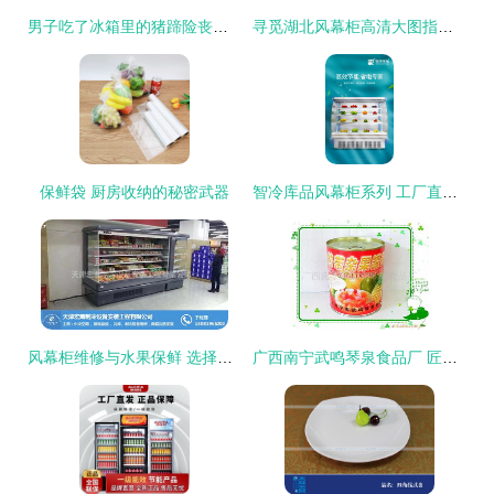
男子吃了冰箱里的猪蹄险丧命，夏季谨防“冰箱杀手” 水果保鲜也有大讲究
寻觅湖北风幕柜高清大图指南 聚焦水果保鲜设备选购
保鲜袋 厨房收纳的秘密武器
智冷库品风幕柜系列 工厂直销，让啤酒冷藏与水果保鲜一步到位
风幕柜维修与水果保鲜 选择宏瀚制冷设备，专业服务保障品质
广西南宁武鸣琴泉食品厂 匠心臻选，为您呈现新鲜健康的水果罐头产品