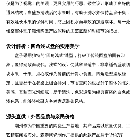
仅是为了视觉上的美观，更具实用的巧思。镂空设计形成了良好的
通风结构，当盛放清洗后的水果时，有助于滤水并保持盘底干爽，
有效延长水果的保鲜时间，防止因积水而导致的加速腐坏。每一处
镂空都体现了潮州陶瓷产区深厚的工艺底蕴和对细节的把握。
设计解析：四角浅式盘的实用美学
盘子采用独特的“四角浅式”造型，打破了传统圆盘的固有印
象，显得别致而现代。浅式的设计使其容量适中，非常适合盛放切
块水果、干果、点心或作为餐前的开胃小食盘。四角造型摆放稳
定，且更易于在餐桌上组合排列，节省空间的也提升了整体的陈列
美感。其釉面光滑细腻，易于清洗，色彩通常为经典百搭的白色或
浅色系，能够轻松融入各种家居装饰风格。
源头直供：外贸品质与亲民价格
潮州作为中国重要的陶瓷生产基地，其产品素以质量优良、工
艺精湛闻名海外。森泰陶瓷制作厂提供的此款产品属于“外贸库