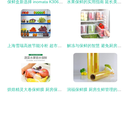
保鲜盒新选择 inomata K306让蔬菜水果持久新鲜
水果保鲜的实用指南 延长美味与营养的小技巧
上海雪瑞高效节能冷柜 超市与便利店水果保鲜的专业之选
解冻与保鲜的智慧 避免厨房案板，科学呵护食材健康
烘焙精灵大卷保鲜膜 厨房保鲜的得力助手
润福保鲜膜 厨房生鲜管理的得力助手