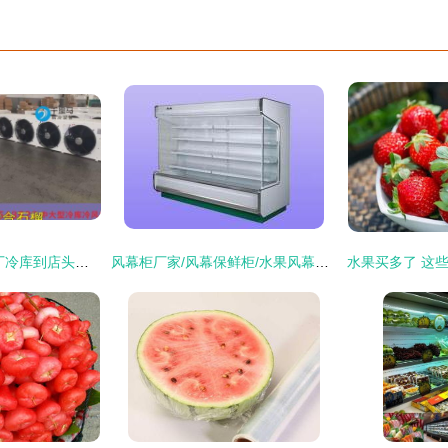
冰山楂实拍,从加工厂冷库到店头商家的样子,酸甜可口,冰爽宜人。
风幕柜厂家/风幕保鲜柜/水果风幕柜/深圳风幕柜价格[供应]_家电制造设备_世界工厂网中国产品信息库